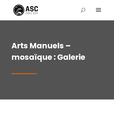
Arts Manuels –
mosaïque : Galerie