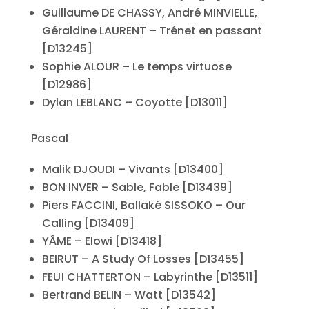
Guillaume DE CHASSY, André MINVIELLE,
Géraldine LAURENT – Trénet en passant
[D13245]
Sophie ALOUR – Le temps virtuose
[D12986]
Dylan LEBLANC – Coyotte [D13011]
Pascal
Malik DJOUDI – Vivants [D13400]
BON INVER – Sable, Fable [D13439]
Piers FACCINI, Ballaké SISSOKO – Our
Calling [D13409]
YÂME – Elowi [D13418]
BEIRUT – A Study Of Losses [D13455]
FEU! CHATTERTON – Labyrinthe [D13511]
Bertrand BELIN – Watt [D13542]