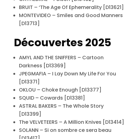
BRUIT – ‘The Age Of Ephemerality [D13621]
MONTEVIDEO – Smiles and Good Manners
[D13713]
Découvertes 2025
AMYL AND THE SNIFFERS – Cartoon
Darkness [D13369]
JPEGMAFIA – I Lay Down My Life For You
[D13371]
OKLOU – Choke Enough [D13377]
SQUID – Cowards [D13381]
ASTRAL BAKERS – The Whole Story
[D13399]
The VELVETEERS – A Million Knives [D13414]
SOLANN – Si on sombre ce sera beau
[D13417]