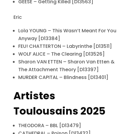
GEESE – Getting Killed [D13563]
Eric
Lola YOUNG – This Wasn’t Meant For You
Anyway [D13384]
FEU! CHATTERTON – Labyrinthe [D13511]
WOLF ALICE – The Clearing [D13526]
Sharon VAN ETTEN – Sharon Van Etten &
The Attachment Theory [D13397]
MURDER CAPITAL – Blindness [D13401]
Artistes
Toulousains 2025
THEODORA – BBL [D13479]
CATHEDRAL – Poison [D13432]