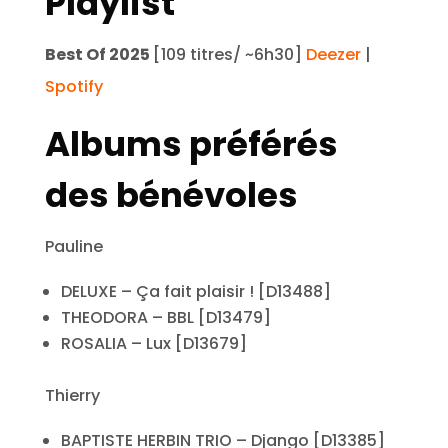
Playlist
Best Of 2025
[109 titres/ ~6h30]
Deezer
|
Spotify
Albums préférés
des bénévoles
Pauline
DELUXE – Ça fait plaisir ! [D13488]
THEODORA – BBL [D13479]
ROSALIA – Lux [D13679]
Thierry
BAPTISTE HERBIN TRIO – Django [D13385]