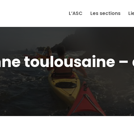
L’ASC
Les sections
Li
nne toulousaine –